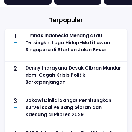
Pemerintahan
di TV
Akan Berlanjut
dengan Baik
Terpopuler
1
Timnas Indonesia Menang atau
Tersingkir: Laga Hidup-Mati Lawan
Singapura di Stadion Jalan Besar
2
Denny Indrayana Desak Gibran Mundur
demi Cegah Krisis Politik
Berkepanjangan
3
Jokowi Dinilai Sangat Perhitungkan
Survei soal Peluang Gibran dan
Kaesang di Pilpres 2029