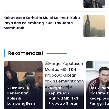
Kabut Asap Karhutla Mulai Selimuti Kubu
Raya dan Palembang, Kualitas Udara
Memburuk
Rekomendasi
2 Oknum TNI
Hargai
Detik-det
Penembak 3
Keputusan
Pratama 
Polisi di
Mahfud MD, TKN
Keceplos
Lampung Resmi
Prabowo Gibran
Panggil S
Jadi Tersangka
Yakin
ke Robby 