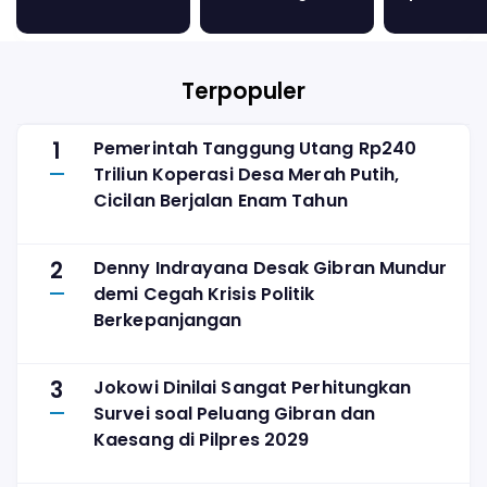
Wajib Batal
Anak di Empat
Indo, Baek
Ruang Aktivitas
Ungkapkan
Pada Du S
Terpopuler
1
Pemerintah Tanggung Utang Rp240
Triliun Koperasi Desa Merah Putih,
Cicilan Berjalan Enam Tahun
2
Denny Indrayana Desak Gibran Mundur
demi Cegah Krisis Politik
Berkepanjangan
3
Jokowi Dinilai Sangat Perhitungkan
Survei soal Peluang Gibran dan
Kaesang di Pilpres 2029