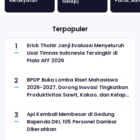
Kerakyatan
Pacar, Ba
Gelap)
Terganjal Pola
Sampai B
Teknokratis
Ayam Pen
Lama
Rp17 Ribu 
Dirinci
Terpopuler
1
Erick Thohir Janji Evaluasi Menyeluruh
Usai Timnas Indonesia Tersingkir di
Piala AFF 2026
2
BPDP Buka Lomba Riset Mahasiswa
2026-2027, Dorong Inovasi Tingkatkan
Produktivitas Sawit, Kakao, dan Kelapa
Tanpa Perluas Lahan
3
Api Kembali Membesar di Gedung
Bapenda DKI, 105 Personel Damkar
Dikerahkan