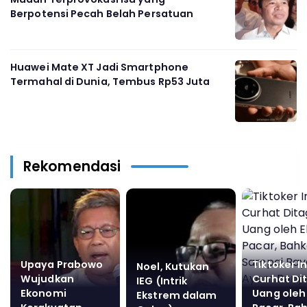
Berpotensi Pecah Belah Persatuan
Huawei Mate XT Jadi Smartphone
Termahal di Dunia, Tembus Rp53 Juta
Rekomendasi
Upaya Prabowo
Tiktoker In
Noel, Kutukan
Wujudkan
Curhat Di
IEG (Intrik
Ekonomi
Uang oleh
Ekstrem dalam