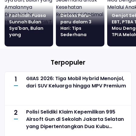
Fadhillah Puasa
Detoks Paru-
Genjot Se
Sunnah Bulan
paru dalam 3
EBT, PTBA
Sya'ban, Bulan
Hari: Tips
Mou Deng
yang
Sederhana
TPIA Melal
Amalannya
untuk
Anak Usah
Diangkat ke
Kesehatan
Hadapan Allah
Respiratori
SWT
Optimal
Terpopuler
1
GIIAS 2026: Tiga Mobil Hybrid Menonjol,
dari SUV Keluarga hingga MPV Premium
2
Polisi Selidiki Klaim Kepemilikan 995
Airsoft Gun di Sekolah Jakarta Selatan
yang Dipertentangkan Dua Kubu
Yayasan