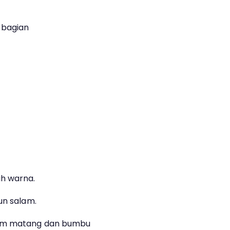
 bagian
h warna.
un salam.
yam matang dan bumbu