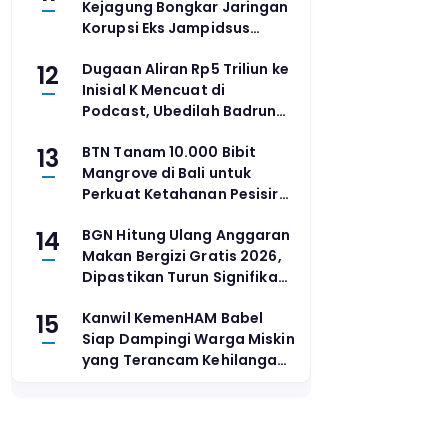
Kejagung Bongkar Jaringan
Korupsi Eks Jampidsus
Febrie Adriansyah
12
Dugaan Aliran Rp5 Triliun ke
Inisial K Mencuat di
Podcast, Ubedilah Badrun
Klaim Dokumen Sudah
13
BTN Tanam 10.000 Bibit
Diserahkan ke KPK
Mangrove di Bali untuk
Perkuat Ketahanan Pesisir
dan Pemberdayaan
14
BGN Hitung Ulang Anggaran
Masyarakat
Makan Bergizi Gratis 2026,
Dipastikan Turun Signifikan
dari Rp268 Triliun
15
Kanwil KemenHAM Babel
Siap Dampingi Warga Miskin
yang Terancam Kehilangan
JKN Akibat Data PBI Tak
Tepat Sasaran