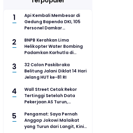
Terpopuler
1
Api Kembali Membesar di
Gedung Bapenda DKI, 105
Personel Damkar
Dikerahkan
2
BNPB Kerahkan Lima
Helikopter Water Bombing
Padamkan Karhutla di
Kalimantan Barat
3
32 Calon Paskibraka
Belitung Jalani Diklat 14 Hari
Jelang HUT ke-81 RI
4
Wall Street Cetak Rekor
Tertinggi Setelah Data
Pekerjaan AS Turun,
Meredam Spekulasi
5
Pengamat: Saya Pernah
Kenaikan Suku Bunga
Anggap Jokowi Malaikat
yang Turun dari Langit, Kini
Menyesal