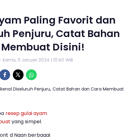
yam Paling Favorit dan
uh Penjuru, Catat Bahan
 Membuat Disini!
- Kamis, 11 Januari 2024 | 01:40 WIB
pa
resep
gulai ayam
buat
yang simpel.
vorit d Ngan berbagai