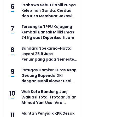
6
Prabowo Sebut Bahlil Punya
Kelebihan Ganda: Cerdas
dan Bisa Membuat Jokowi
Tertawa
7
Tersangka TPPU Kejagung
Kembali Bantah Miliki Emas
74 Kg saat Diperiksa 6 Jam
8
Bandara Soekarno-Hatta
Layani 25,9 Juta
Penumpang pada Semester
I 2026, Terbanyak Kedua di
9
Petugas Damker Kuras Asap
Asia Tenggara
Gedung Bapenda DKI
dengan Mobil Blower Usai
Api Padam
10
Wali Kota Bandung Janji
Evaluasi Total Trotoar Jalan
Ahmad Yani Usai Viral
Pejalan Kaki Nyaris
11
Mantan Penyidik KPK Desak
Tertabrak Motor