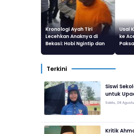
Kronologi Ayah Tiri
Usai 
Lecehkan Anaknya di
ke Ac
Bekasi: Hobi Ngintip dan
Paksa
Mondar-mandir dengan
Rohin
Celana Dalam!
Dalang
Semu
Terkini
Siswi Seko
untuk Upac
Sabtu, 08 Agustu
Kritik Ah