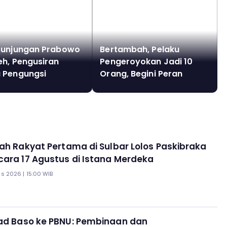
Kunjungan Prabowo
Bertambah, Pelaku
eh, Pengusiran
Pengeroyokan Jadi 10
 Pengungsi
Orang, Begini Peran
gya Pecah, Siapa
Tersangka Pengeroyok
 di Balik
Bos Rental Mobil hingga
anya?
Tewas di Pati
lah Rakyat Pertama di Sulbar Lolos Paskibraka
ara 17 Agustus di Istana Merdeka
s 2026 | 15:00 WIB
mad Baso ke PBNU: Pembinaan dan