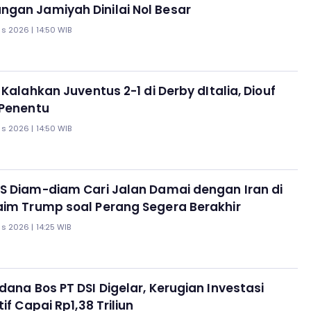
gan Jamiyah Dinilai Nol Besar
s 2026 | 14:50 WIB
 Kalahkan Juventus 2-1 di Derby dItalia, Diouf
 Penentu
s 2026 | 14:50 WIB
S Diam-diam Cari Jalan Damai dengan Iran di
aim Trump soal Perang Segera Berakhir
s 2026 | 14:25 WIB
dana Bos PT DSI Digelar, Kerugian Investasi
tif Capai Rp1,38 Triliun