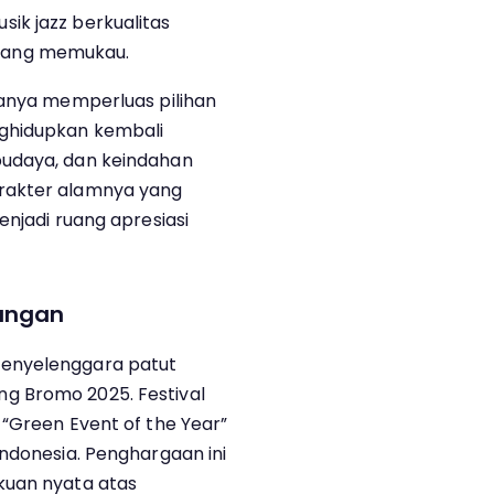
ik jazz berkualitas
yang memukau.
hanya memperluas pilihan
nghidupkan kembali
budaya, dan keindahan
rakter alamnya yang
enjadi ruang apresiasi
kungan
penyelenggara patut
g Bromo 2025. Festival
 “Green Event of the Year”
Indonesia. Penghargaan ini
kuan nyata atas