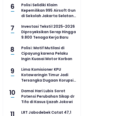
6
Polisi Selidiki Klaim
Kepemilikan 995 Airsoft Gun
di Sekolah Jakarta Selatan
yang Dipertentangkan Dua
7
Investasi Tekstil 2025-2026
Kubu Yayasan
Diproyeksikan Serap Hingga
9.800 Tenaga Kerja Baru
8
Polisi: Motif Mutilasi di
Cipayung karena Pelaku
Ingin Kuasai Motor Korban
9
Lima Komisioner KPU
Kotawaringin Timur Jadi
Tersangka Dugaan Korupsi
Dana Hibah Pilkada Rp40
10
Damai Hari Lubis Sorot
Miliar
Potensi Perubahan Sikap dr
Tifa di Kasus Ijazah Jokowi
11
LRT Jabodebek Catat 47,1