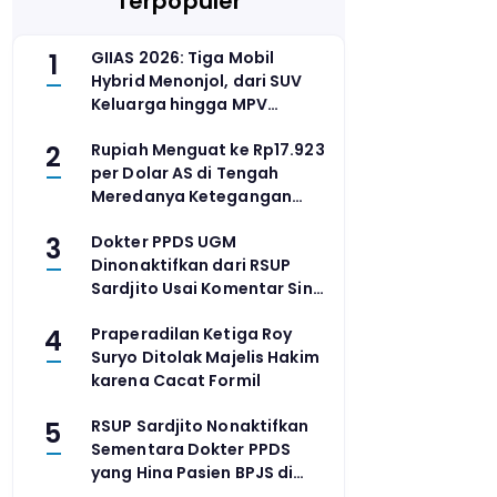
Terpopuler
1
GIIAS 2026: Tiga Mobil
Hybrid Menonjol, dari SUV
Keluarga hingga MPV
Premium
2
Rupiah Menguat ke Rp17.923
per Dolar AS di Tengah
Meredanya Ketegangan
Geopolitik dan Data PDB
3
Dokter PPDS UGM
Kuartal II yang Solid
Dinonaktifkan dari RSUP
Sardjito Usai Komentar Sinis
Soal Pasien BPJS
4
Praperadilan Ketiga Roy
Suryo Ditolak Majelis Hakim
karena Cacat Formil
5
RSUP Sardjito Nonaktifkan
Sementara Dokter PPDS
yang Hina Pasien BPJS di
Media Sosial