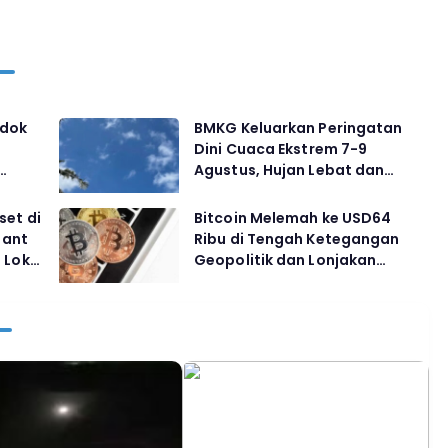
ndok
BMKG Keluarkan Peringatan
Dini Cuaca Ekstrem 7-9
Agustus, Hujan Lebat dan
5
Angin Kencang Mengancam
Sejumlah Wilayah
set di
Bitcoin Melemah ke USD64
iant
Ribu di Tengah Ketegangan
 Lokal
Geopolitik dan Lonjakan
Harga Minyak