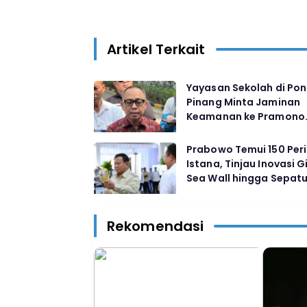
Artikel Terkait
Yayasan Sekolah di Po
Pinang Minta Jaminan
Keamanan ke Pramono
Anung usai Temuan 95
Pucuk Senjata Api
Prabowo Temui 150 Peri
Istana, Tinjau Inovasi G
Sea Wall hingga Sepatu
Rp80 Ribu
Rekomendasi