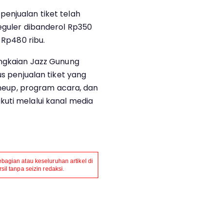
enjualan tiket telah
reguler dibanderol Rp350
 Rp480 ribu.
angkaian Jazz Gunung
us penjualan tiket yang
lineup, program acara, dan
uti melalui kanal media
agian atau keseluruhan artikel di
il tanpa seizin redaksi.