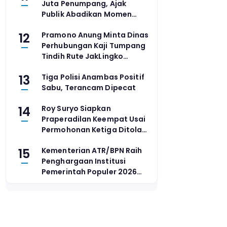
Juta Penumpang, Ajak
Publik Abadikan Momen
Lewat Lomba Foto
12
Pramono Anung Minta Dinas
Perhubungan Kaji Tumpang
Tindih Rute JakLingko
dengan Angkot M-44
13
Tiga Polisi Anambas Positif
Sabu, Terancam Dipecat
14
Roy Suryo Siapkan
Praperadilan Keempat Usai
Permohonan Ketiga Ditolak
PN Jaksel
15
Kementerian ATR/BPN Raih
Penghargaan Institusi
Pemerintah Populer 2026
dari The Iconomics