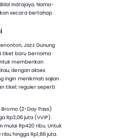
n Bilal Indrajaya. Nama-
kan secara bertahap.
i
enonton, Jazz Gunung
 tiket baru bernama
 untuk memberikan
gkau, dengan akses
g ingin menikmati sajian
an tiket reguler seperti
uk Bromo (2-Day Pass)
ga Rp3,06 juta (VVIP).
n mulai Rp420 ribu. Untuk
ribu hingga Rp1,86 juta.