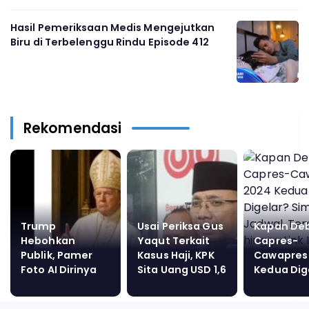
Hasil Pemeriksaan Medis Mengejutkan
Biru di Terbelenggu Rindu Episode 412
Rekomendasi
Trump
Usai Periksa Gus
Kapan De
Hebohkan
Yaqut Terkait
Capres-
Publik, Pamer
Kasus Haji, KPK
Cawapres
Foto AI Dirinya
Sita Uang USD 1,6
Kedua Dig
Sebagai Paus
Juta, Mobil dan
Simak Jad
Properti
Tema hin