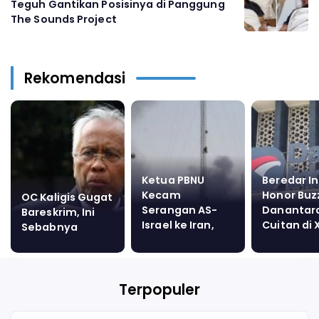
Teguh Gantikan Posisinya di Panggung
The Sounds Project
Rekomendasi
Ketua PBNU
Beredar In
Kecam
Honor Buz
OC Kaligis Gugat
Serangan AS-
Danantara
Bareskrim, Ini
Israel ke Iran,
Cuitan di 
Sebabnya
Peringatkan
Capai Rp 
Ancaman
Ribuan: In
Konflik Global
Loker Don
Terpopuler