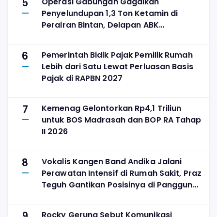
5
Operasi Gabungan Gagalkan
Penyelundupan 1,3 Ton Ketamin di
Perairan Bintan, Delapan ABK
Diamankan
6
Pemerintah Bidik Pajak Pemilik Rumah
Lebih dari Satu Lewat Perluasan Basis
Pajak di RAPBN 2027
7
Kemenag Gelontorkan Rp4,1 Triliun
untuk BOS Madrasah dan BOP RA Tahap
II 2026
8
Vokalis Kangen Band Andika Jalani
Perawatan Intensif di Rumah Sakit, Praz
Teguh Gantikan Posisinya di Panggung
The Sounds Project
9
Rocky Gerung Sebut Komunikasi