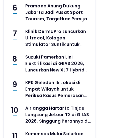
6
Pramono Anung Dukung
Jakarta Jadi Pusat Sport
Tourism, Targetkan Persija
Juara Liga untuk Kado 500
7
Klinik DermaPro Luncurkan
Tahun Jakarta
Ultracol, Kolagen
Stimulator Suntik untuk
Atasi Penuaan Dini
8
Suzuki Pamerkan Lini
Elektrifikasi di GIIAS 2026,
Luncurkan New XL7 Hybrid
Facelift
9
KPK Geledah 15 Lokasi di
Empat Wilayah untuk
Periksa Kasus Pemerasan
Bupati Pemalang
10
Airlangga Hartarto Tinjau
Langsung Jetour T2 di GIIAS
2026, Singgung Perannya di
KTT G20 Afrika Selatan
11
Kemensos Mulai Salurkan