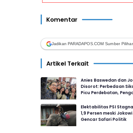
Komentar
Jadikan PARADAPOS.COM Sumber Pilihan
Artikel Terkait
Anies Baswedan dan Jo
Disorot: Perbedaan Sik
Picu Perdebatan, Pen
Sebut Dua Aktivitas U
Anies Pasca Pilpres
Elektabilitas PSI Stagna
1,9 Persen meski Jokowi
Gencar Safari Politik