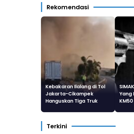
Rekomendasi
Kebakaran Ilalang di Tol
SIMAK
Jakarta-Cikampek
Yang D
Hanguskan Tiga Truk
KM50
Ekspedisi di Bekasi
Terkini