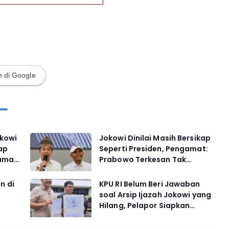
 di Google
kowi
Jokowi Dinilai Masih Bersikap
ap
Seperti Presiden, Pengamat:
gamat
Prabowo Terkesan Tak
tama
Berarti
n di
KPU RI Belum Beri Jawaban
soal Arsip Ijazah Jokowi yang
Hilang, Pelapor Siapkan
Gugatan Citizen Lawsuit