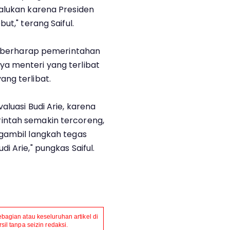
alukan karena Presiden
ut," terang Saiful.
ni berharap pemerintahan
a menteri yang terlibat
ng terlibat.
aluasi Budi Arie, karena
intah semakin tercoreng,
ngambil langkah tegas
i Arie," pungkas Saiful.
agian atau keseluruhan artikel di
il tanpa seizin redaksi.