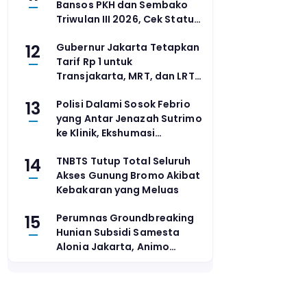
Bansos PKH dan Sembako
Triwulan III 2026, Cek Status
Penerima via Situs Resmi
12
Gubernur Jakarta Tetapkan
Tarif Rp 1 untuk
Transjakarta, MRT, dan LRT
pada 17 Agustus 2026
13
Polisi Dalami Sosok Febrio
yang Antar Jenazah Sutrimo
ke Klinik, Ekshumasi
Disiapkan
14
TNBTS Tutup Total Seluruh
Akses Gunung Bromo Akibat
Kebakaran yang Meluas
15
Perumnas Groundbreaking
Hunian Subsidi Samesta
Alonia Jakarta, Animo
Masyarakat Tembus 182
Persen