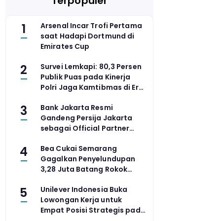
Terpopuler
1
Arsenal Incar Trofi Pertama
saat Hadapi Dortmund di
Emirates Cup
2
Survei Lemkapi: 80,3 Persen
Publik Puas pada Kinerja
Polri Jaga Kamtibmas di Era
Prabowo
3
Bank Jakarta Resmi
Gandeng Persija Jakarta
sebagai Official Partner
Musim 2026-2027
4
Bea Cukai Semarang
Gagalkan Penyelundupan
3,28 Juta Batang Rokok
Ilegal di Gerbang Tol
5
Unilever Indonesia Buka
Banyumanik
Lowongan Kerja untuk
Empat Posisi Strategis pada
Agustus 2026