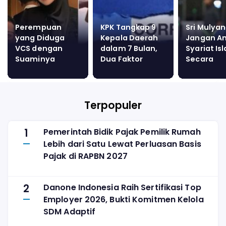
Perempuan
KPK Tangkap 9
Sri Mulyan
yang Diduga
Kepala Daerah
Jangan Am
VCS dengan
dalam 7 Bulan,
Syariat Is
Suaminya
Dua Faktor
Secara
Gugat Clara
Utama Pemicu
Prasman
Shinta Rp10,7
Korupsi
Miliar
Terungkap
Terpopuler
1
Pemerintah Bidik Pajak Pemilik Rumah
Lebih dari Satu Lewat Perluasan Basis
Pajak di RAPBN 2027
2
Danone Indonesia Raih Sertifikasi Top
Employer 2026, Bukti Komitmen Kelola
SDM Adaptif