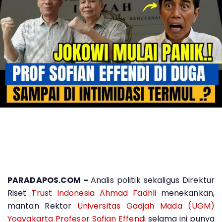
PARADAPOS.COM -
Analis politik sekaligus Direktur
Riset
Trust Indonesia
Ahmad Fadhli
menekankan,
mantan Rektor
Universitas Gadjah Mada (UGM)
Yogyakarta
Profesor Sofian Effendi
selama ini punya