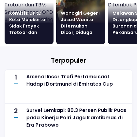
Komisi II DPRD
Wonogiri Geger!
Melawan 
Kota Mojokerto
Jasad Wanita
Ditangkap
Sidak Proyek
Ditemukan
Buronan d
Trotoar dan
Dicor, Diduga
Pekanbar
TBM, Segara
Korban
Tewas Di
Panggil OPD
Pembunuhan
Polisi
untuk Gelar
Hearing
Terpopuler
1
Arsenal Incar Trofi Pertama saat
Hadapi Dortmund di Emirates Cup
2
Survei Lemkapi: 80,3 Persen Publik Puas
pada Kinerja Polri Jaga Kamtibmas di
Era Prabowo