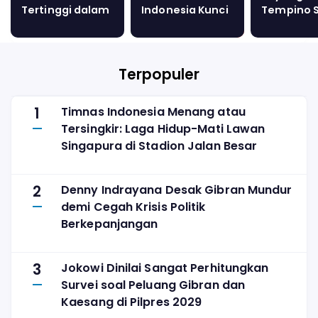
Tertinggi dalam
Indonesia Kunci
Tempino S
Lima Tahun
Kemenangan
di Ruas Ja
atas Angers
Trans Su
Capai 47
Terpopuler
1
Timnas Indonesia Menang atau
Tersingkir: Laga Hidup-Mati Lawan
Singapura di Stadion Jalan Besar
2
Denny Indrayana Desak Gibran Mundur
demi Cegah Krisis Politik
Berkepanjangan
3
Jokowi Dinilai Sangat Perhitungkan
Survei soal Peluang Gibran dan
Kaesang di Pilpres 2029