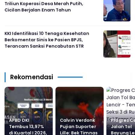
Triliun Koperasi Desa Merah Putih,
Cicilan Berjalan Enam Tahun
KKI Identifikasi 10 Tenaga Kesehatan
Berkomentar Sinis ke Pasien BPJS,
Terancam Sanksi Pencabutan STR
Rekomendasi
APBD DKI
Calvin Verdonk
Progres C
Tembus 13,97%
Pujian Suporter
Jalan Tol
di Kuartal I 2026,
Lille: Bek Timnas
Bayung Len