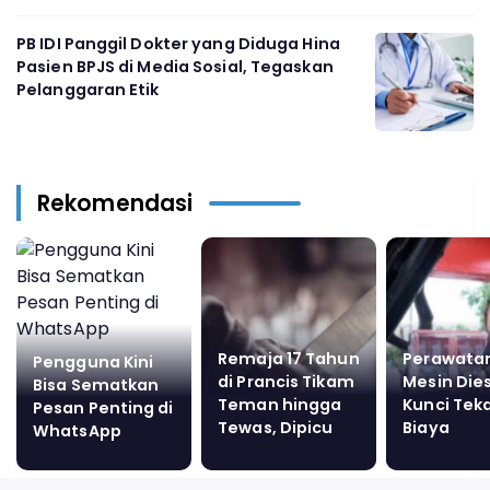
PB IDI Panggil Dokter yang Diduga Hina
Pasien BPJS di Media Sosial, Tegaskan
Pelanggaran Etik
Rekomendasi
Remaja 17 Tahun
Perawata
Pengguna Kini
di Prancis Tikam
Mesin Die
Bisa Sematkan
Teman hingga
Kunci Tek
Pesan Penting di
Tewas, Dipicu
Biaya
WhatsApp
Penolakan
Operasion
Ajakan
Tengah