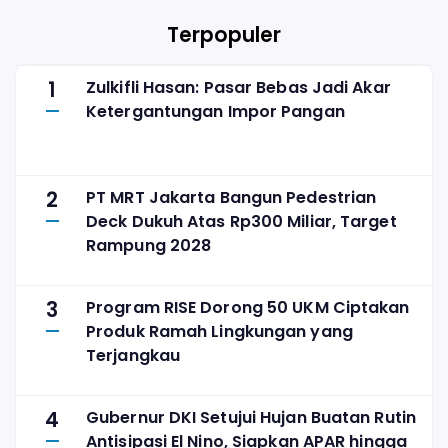
Berteman di
Kenaikan 
TikTok
Terpopuler
1
Zulkifli Hasan: Pasar Bebas Jadi Akar
Ketergantungan Impor Pangan
2
PT MRT Jakarta Bangun Pedestrian
Deck Dukuh Atas Rp300 Miliar, Target
Rampung 2028
3
Program RISE Dorong 50 UKM Ciptakan
Produk Ramah Lingkungan yang
Terjangkau
4
Gubernur DKI Setujui Hujan Buatan Rutin
Antisipasi El Nino, Siapkan APAR hingga