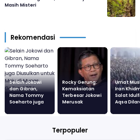
Masih Misteri
Rekomendasi
Selain Jokowi
Rocky Gerung:
Umat Mus
dan Gibran,
Kemaksiatan
Iran Khid
Nama Tommy
Terbesar Jokowi
Salat Idulfi
Soeharto juga
Merusak
Aqsa Dila
Diusulkan untuk
Demokrasi
untuk Pe
Maju di Munas
Kali
Golkar 2024
Terpopuler