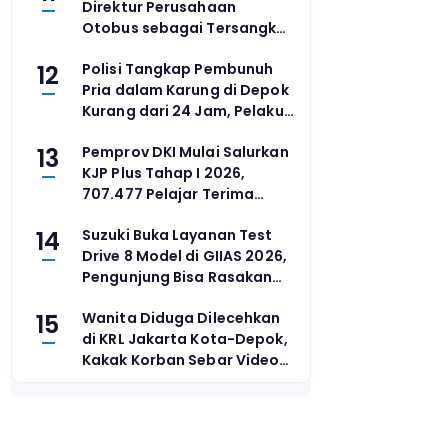
Direktur Perusahaan
Otobus sebagai Tersangka
Kecelakaan Maut Bus ALS di
12
Polisi Tangkap Pembunuh
Muratara
Pria dalam Karung di Depok
Kurang dari 24 Jam, Pelaku
Diduga Penyuka Sesama
13
Pemprov DKI Mulai Salurkan
Jenis
KJP Plus Tahap I 2026,
707.477 Pelajar Terima
Bantuan
14
Suzuki Buka Layanan Test
Drive 8 Model di GIIAS 2026,
Pengunjung Bisa Rasakan
Langsung Performa
15
Wanita Diduga Dilecehkan
Kendaraan
di KRL Jakarta Kota-Depok,
Kakak Korban Sebar Video
Pelaku