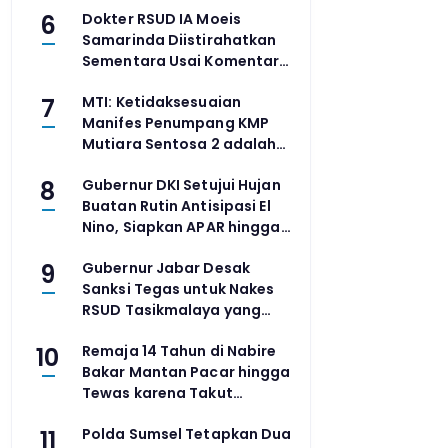
6
Dokter RSUD IA Moeis
Samarinda Diistirahatkan
Sementara Usai Komentar
Kasar di Medsos Viral
7
MTI: Ketidaksesuaian
Manifes Penumpang KMP
Mutiara Sentosa 2 adalah
Ironi di Tengah Klaim
8
Gubernur DKI Setujui Hujan
Digitalisasi
Buatan Rutin Antisipasi El
Nino, Siapkan APAR hingga
Waspadai ISPA
9
Gubernur Jabar Desak
Sanksi Tegas untuk Nakes
RSUD Tasikmalaya yang
Diduga Rundung Pasien
10
Remaja 14 Tahun di Nabire
BPJS
Bakar Mantan Pacar hingga
Tewas karena Takut
Ancaman Dibongkar
11
Polda Sumsel Tetapkan Dua