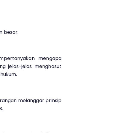
n besar.
mpertanyakan mengapa
ng jelas-jelas menghasut
t hukum.
terangan melanggar prinsip
S.