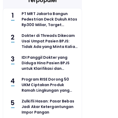
Terpopuler
1
PT MRT Jakarta Bangun
Pedestrian Deck Dukuh Atas
Rp300 Miliar, Target
Rampung 2028
2
Dokter di Threads Dikecam
Usai Umpat Pasien BPJS:
Tidak Ada yang Minta Kalian
Berobat
3
IDI Panggil Dokter yang
Diduga Hina Pasien BPJS
untuk Klarifikasi dan
Pemeriksaan Etik
4
Program RISE Dorong 50
UKM Ciptakan Produk
Ramah Lingkungan yang
Terjangkau
5
Zulkifli Hasan: Pasar Bebas
Jadi Akar Ketergantungan
Impor Pangan