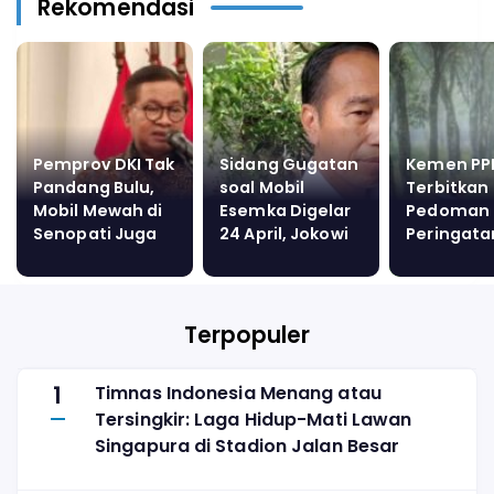
Rekomendasi
Pemprov DKI Tak
Sidang Gugatan
Kemen PP
Pandang Bulu,
soal Mobil
Terbitkan
Mobil Mewah di
Esemka Digelar
Pedoman
Senopati Juga
24 April, Jokowi
Peringata
Kena Razia
Berharap
Anak Nasi
Parkir Liar
Diselesaikan
ke-42 pad
dengan Mediasi
Juli 2026
Terpopuler
1
Timnas Indonesia Menang atau
Tersingkir: Laga Hidup-Mati Lawan
Singapura di Stadion Jalan Besar