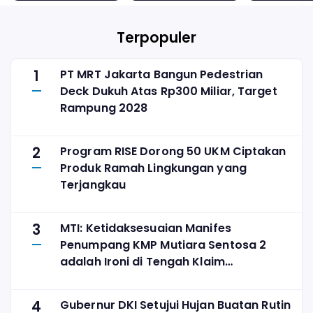
Massa untuk
Berstatus
Cari Solusi
Pakai BMK
Tenangkan
Terpopuler
Rakyat
1
PT MRT Jakarta Bangun Pedestrian
Deck Dukuh Atas Rp300 Miliar, Target
Rampung 2028
2
Program RISE Dorong 50 UKM Ciptakan
Produk Ramah Lingkungan yang
Terjangkau
3
MTI: Ketidaksesuaian Manifes
Penumpang KMP Mutiara Sentosa 2
adalah Ironi di Tengah Klaim
Digitalisasi
4
Gubernur DKI Setujui Hujan Buatan Rutin