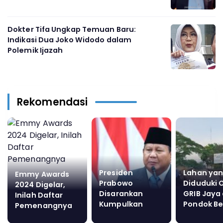
Dokter Tifa Ungkap Temuan Baru:
Indikasi Dua Joko Widodo dalam
Polemik Ijazah
Rekomendasi
Presiden
Lahan ya
Emmy Awards
Prabowo
Diduduki 
2024 Digelar,
Disarankan
GRIB Jaya 
Inilah Daftar
Kumpulkan
Pondok B
Pemenangnya
Pemred Media
Tangsel