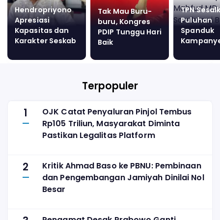
Hendropriyono
TPN Sesal
Tak Mau Buru-
Apresiasi
Puluhan
buru, Kongres
Kapasitas dan
Spanduk
PDIP Tunggu Hari
Karakter Seskab
Kampany
Baik
Teddy Indra
Hilang saa
Wijaya
Cawapres
Mahfud M
Sambang
Terpopuler
Banten
1
OJK Catat Penyaluran Pinjol Tembus
Rp105 Triliun, Masyarakat Diminta
Pastikan Legalitas Platform
2
Kritik Ahmad Baso ke PBNU: Pembinaan
dan Pengembangan Jamiyah Dinilai Nol
Besar
Pengamat Desak Prabowo Ganti