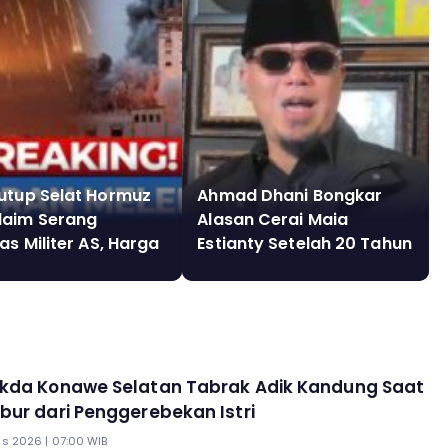
Tutup Selat Hormuz
Ahmad Dhani Bongkar
laim Serang
Alasan Cerai Maia
tas Militer AS, Harga
Estianty Setelah 20 Tahun
k Melonjak
Bungkam, Klaim Punya
Bukti Perselingkuhan
kda Konawe Selatan Tabrak Adik Kandung Saat
ur dari Penggerebekan Istri
s 2026 | 07:00 WIB