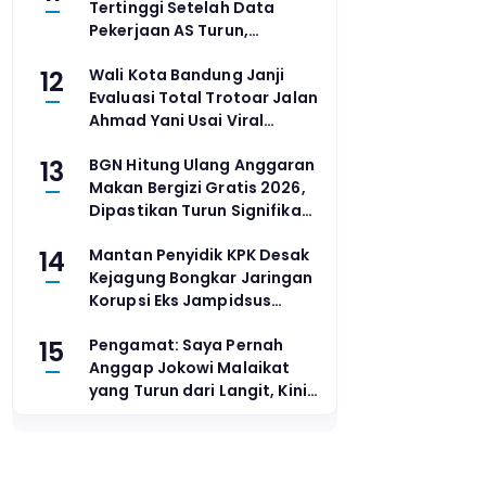
Tertinggi Setelah Data
Pekerjaan AS Turun,
Meredam Spekulasi
12
Wali Kota Bandung Janji
Kenaikan Suku Bunga
Evaluasi Total Trotoar Jalan
Ahmad Yani Usai Viral
Pejalan Kaki Nyaris
13
BGN Hitung Ulang Anggaran
Tertabrak Motor
Makan Bergizi Gratis 2026,
Dipastikan Turun Signifikan
dari Rp268 Triliun
14
Mantan Penyidik KPK Desak
Kejagung Bongkar Jaringan
Korupsi Eks Jampidsus
Febrie Adriansyah
15
Pengamat: Saya Pernah
Anggap Jokowi Malaikat
yang Turun dari Langit, Kini
Menyesal