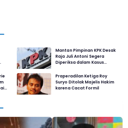
Mantan Pimpinan KPK Desak
Raja Juli Antoni Segera
Diperiksa dalam Kasus
:
Dugaan Suap Menteri
Kehutanan
rie
Praperadilan Ketiga Roy
im
Suryo Ditolak Majelis Hakim
ai
karena Cacat Formil
n KPK