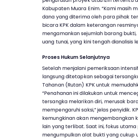
pengurusan proyek atau izin tertentu 
Kabupaten Muara Enim. “Kami masih me
dana yang diterima oleh para pihak terka
bicara KPK dalam keterangan resminya.
mengamankan sejumlah barang bukti,
uang tunai, yang kini tengah dianalisis le
Proses Hukum Selanjutnya
Setelah menjalani pemeriksaan intensi
langsung ditetapkan sebagai tersangka.
Tahanan (Rutan) KPK untuk memudahka
“Penahanan ini dilakukan untuk menc
tersangka melarikan diri, merusak bara
mempengaruhi saksi,” jelas penyidik. K
kemungkinan akan mengembangkan kas
lain yang terlibat. Saat ini, fokus utam
mengumpulkan alat bukti yang cukup