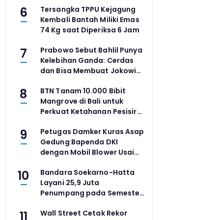
6
Tersangka TPPU Kejagung
Kembali Bantah Miliki Emas
74 Kg saat Diperiksa 6 Jam
7
Prabowo Sebut Bahlil Punya
Kelebihan Ganda: Cerdas
dan Bisa Membuat Jokowi
Tertawa
8
BTN Tanam 10.000 Bibit
Mangrove di Bali untuk
Perkuat Ketahanan Pesisir
dan Pemberdayaan
9
Petugas Damker Kuras Asap
Masyarakat
Gedung Bapenda DKI
dengan Mobil Blower Usai
Api Padam
10
Bandara Soekarno-Hatta
Layani 25,9 Juta
Penumpang pada Semester
I 2026, Terbanyak Kedua di
11
Wall Street Cetak Rekor
Asia Tenggara