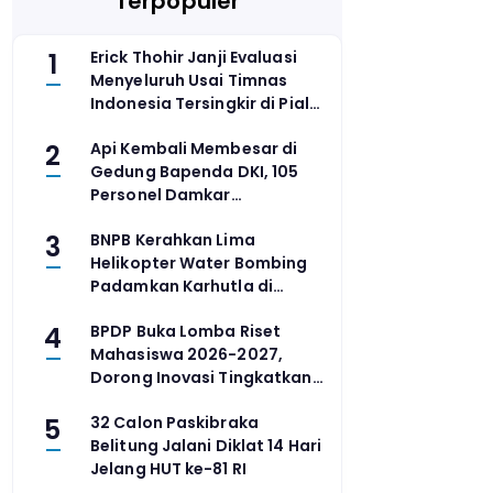
Terpopuler
1
Erick Thohir Janji Evaluasi
Menyeluruh Usai Timnas
Indonesia Tersingkir di Piala
AFF 2026
2
Api Kembali Membesar di
Gedung Bapenda DKI, 105
Personel Damkar
Dikerahkan
3
BNPB Kerahkan Lima
Helikopter Water Bombing
Padamkan Karhutla di
Kalimantan Barat
4
BPDP Buka Lomba Riset
Mahasiswa 2026-2027,
Dorong Inovasi Tingkatkan
Produktivitas Sawit, Kakao,
5
32 Calon Paskibraka
dan Kelapa Tanpa Perluas
Belitung Jalani Diklat 14 Hari
Lahan
Jelang HUT ke-81 RI