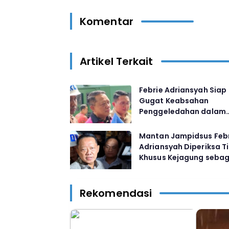
Komentar
Artikel Terkait
Febrie Adriansyah Siap
Gugat Keabsahan
Penggeledahan dalam
Praperadilan, Kejagung
Kami Siap Hadapi
Mantan Jampidsus Feb
Adriansyah Diperiksa T
Khusus Kejagung sebag
Tersangka TPPU di Ruta
Rekomendasi