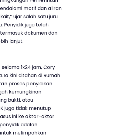
di lingkungan Pemerintah
ndalami motif dan aliran
it,” ujar salah satu juru
 Penyidik juga telah
 termasuk dokumen dan
bih lanjut.
f selama 1x24 jam, Cory
 Ia kini ditahan di Rumah
n proses penyidikan.
egah kemungkinan
ng bukti, atau
PK juga tidak menutup
us ini ke aktor-aktor
a penyidik adalah
 untuk melimpahkan