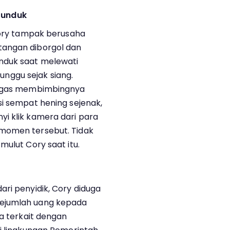
tunduk
 Cory tampak berusaha
tangan diborgol dan
nduk saat melewati
ggu sejak siang.
etugas membimbingnya
si sempat hening sejenak,
i klik kamera dari para
 momen tersebut. Tidak
mulut Cory saat itu.
ri penyidik, Cory diduga
sejumlah uang kepada
ga terkait dengan