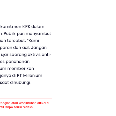
 komitmen KPK dalam
h. Publik pun menyambut
uah tersebut. “Kami
paran dan adil. Jangan
ujar seorang aktivis anti-
ses penahanan.
belum memberikan
anya di PT Millenium
saat dihubungi.
agian atau keseluruhan artikel di
il tanpa seizin redaksi.