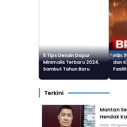
5 Tips Desain Dapur
Iran 
Minimalis Terbaru 2024,
dan K
Sambut Tahun Baru
Fasili
dengan Desain Ruang
Minya
Tamu yang Baru
Terkini
Mantan Se
Hendak Kab
Sabtu, 08 Agustu