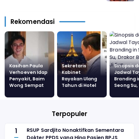
Rekomendasi
Kasihan Paula
Sekretaris
Sinopsis 
Verhoeven Idap
Kabinet
Jadwal T
Penyakit, Baim
Rayakan Ulang
Branding i
Wong Sempat
Tahun di Hotel
Seong Su,
Dilarang Nikahi
Mewah Paris,
Drakor Ba
Sang Model
Timbulkan
Ji Eun
Sorotan Publik
Terpopuler
1
RSUP Sardjito Nonaktifkan Sementara
Dokter PPDS yang Hina Pasien BPJS