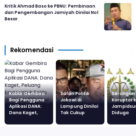
Kritik Ahmad Baso ke PBNU: Pembinaan
dan Pengembangan Jamiyah Dinilai Nol
Besar
Rekomendasi
Kabar Gembira
Safari Politik
Serangan 
Bagi Pengguna
Jokowi di
Koruptor 
Aplikasi DANA:
Lampung Dinilai
Jampidsu
Dana Kaget,
Tak Cukup
Diduga
Peluang Emas
Angkat PSI ke
Dibekingi
untuk Saldo
Senayan
Bandar Ju
Gratis Rp 100