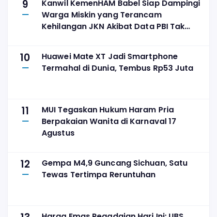
9
Kanwil KemenHAM Babel Siap Dampingi
Warga Miskin yang Terancam
Kehilangan JKN Akibat Data PBI Tak
Tepat Sasaran
10
Huawei Mate XT Jadi Smartphone
Termahal di Dunia, Tembus Rp53 Juta
11
MUI Tegaskan Hukum Haram Pria
Berpakaian Wanita di Karnaval 17
Agustus
12
Gempa M4,9 Guncang Sichuan, Satu
Tewas Tertimpa Reruntuhan
Harga Emas Pegadaian Hari Ini: UBS