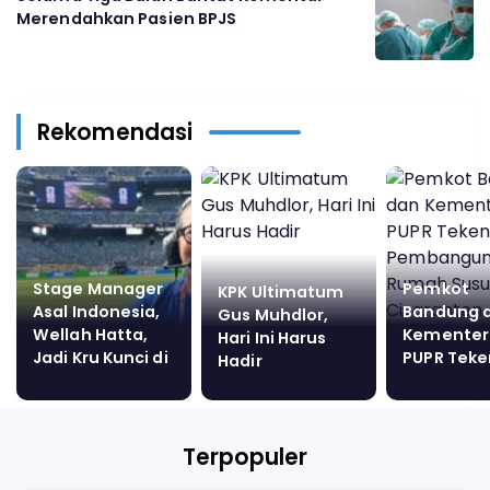
Merendahkan Pasien BPJS
Rekomendasi
Stage Manager
Pemkot
KPK Ultimatum
Asal Indonesia,
Bandung 
Gus Muhdlor,
Wellah Hatta,
Kementer
Hari Ini Harus
Jadi Kru Kunci di
PUPR Tek
Hadir
Balik
Pembang
Kemegahan
Rumah Su
Penutupan Piala
Cisarant
Dunia 2026
Terpopuler