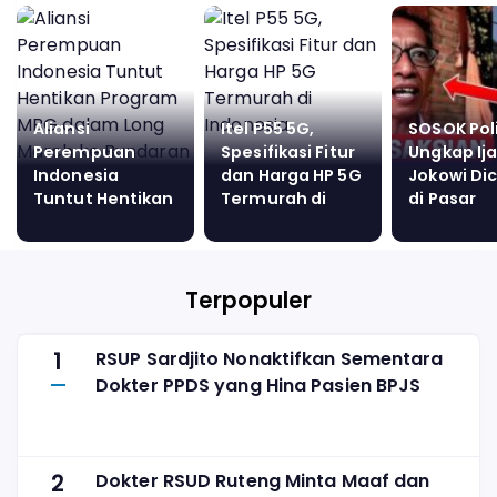
Aliansi
Itel P55 5G,
SOSOK Poli
Perempuan
Spesifikasi Fitur
Ungkap Ij
Indonesia
dan Harga HP 5G
Jokowi Di
Tuntut Hentikan
Termurah di
di Pasar
Program MBG
Indonesia
Pramuka, 
dalam Long
Bongkar 
March ke
Nama Ya
Bundaran HI
Terlibat!
Terpopuler
1
RSUP Sardjito Nonaktifkan Sementara
Dokter PPDS yang Hina Pasien BPJS
2
Dokter RSUD Ruteng Minta Maaf dan