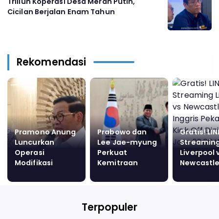
Triliun Koperasi Desa Merah Putih,
Cicilan Berjalan Enam Tahun
Rekomendasi
Pramono Anung
Prabowo dan
Gratis! LIN
Luncurkan
Lee Jae-myung
Streamin
Operasi
Perkuat
Liverpool 
Modifikasi
Kemitraan
Newcastle
Cuaca 25 Hari
dengan 10 Nota
Liga Inggr
untuk Cegah
Kesepahaman
Pekan ke 2
Cuaca Ekstrem
Baru
Off Dini H
di Jakarta
03:00 WIB
Terpopuler