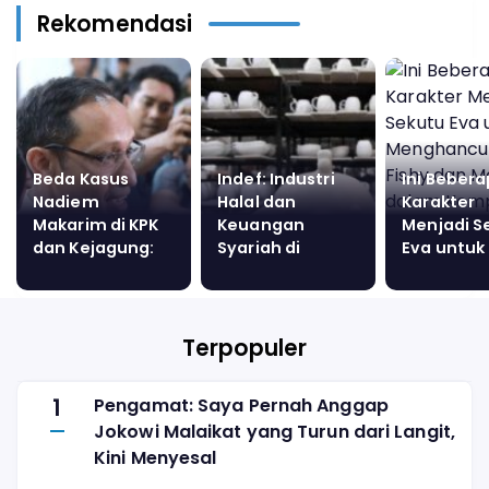
Rekomendasi
Beda Kasus
Indef: Industri
Ini Beber
Nadiem
Halal dan
Karakter
Makarim di KPK
Keuangan
Menjadi S
dan Kejagung:
Syariah di
Eva untuk
Antara Google
Indonesia Masih
Menghanc
Cloud dan
Berjalan
Fishy dan
Chromebook
Terpisah
dalam
Kompetisi
Terpopuler
Kungfu di
Handsom
1
Pengamat: Saya Pernah Anggap
Siblings
Jokowi Malaikat yang Turun dari Langit,
Kini Menyesal