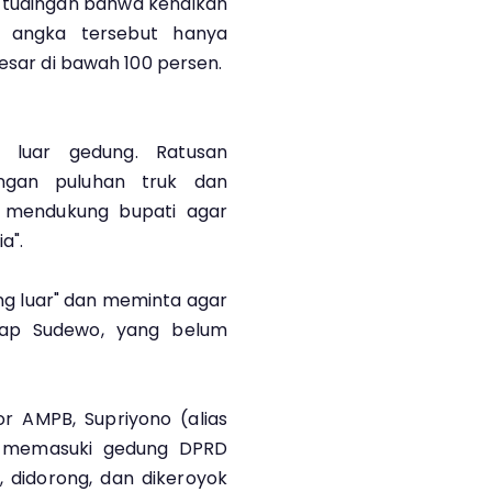
tudingan bahwa kenaikan
 angka tersebut hanya
besar di bawah 100 persen.
luar gedung. Ratusan
ngan puluhan truk dan
 mendukung bupati agar
a".
ng luar" dan meminta agar
dap Sudewo, yang belum
r AMPB, Supriyono (alias
k memasuki gedung DPRD
, didorong, dan dikeroyok