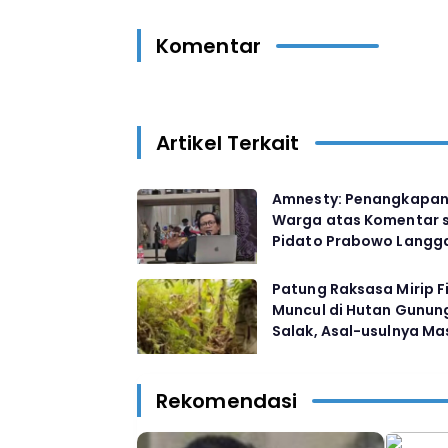
Komentar
Artikel Terkait
Amnesty: Penangkapa
Warga atas Komentar 
Pidato Prabowo Langg
Putusan MK
Patung Raksasa Mirip F
Muncul di Hutan Gunun
Salak, Asal-usulnya Ma
Misteri
Rekomendasi