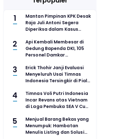
Terpopuler
1
Mantan Pimpinan KPK Desak
Raja Juli Antoni Segera
Diperiksa dalam Kasus
Dugaan Suap Menteri
2
Api Kembali Membesar di
Kehutanan
Gedung Bapenda DKI, 105
Personel Damkar
Dikerahkan
3
Erick Thohir Janji Evaluasi
Menyeluruh Usai Timnas
Indonesia Tersingkir di Piala
AFF 2026
4
Timnas Voli Putri Indonesia
Incar Revans atas Vietnam
di Laga Pembuka SEA V Cup
2026 Leg 2
5
Menjual Barang Bekas yang
Menumpuk: Hambatan
Menulis Listing dan Solusi
yang Mengubah Waktu 20