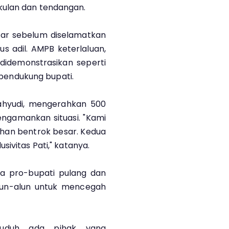
kulan dan tendangan.
r sebelum diselamatkan
us adil. AMPB keterlaluan,
didemonstrasikan seperti
n pendukung bupati.
ahyudi, mengerahkan 500
ngamankan situasi. "Kami
ahan bentrok besar. Kedua
ivitas Pati," katanya.
sa pro-bupati pulang dan
un-alun untuk mencegah
uduh ada pihak yang