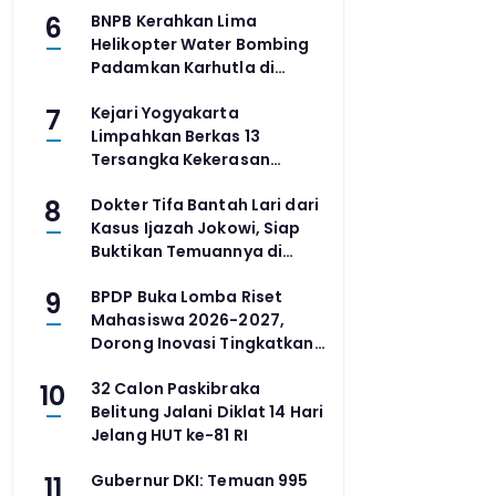
6
BNPB Kerahkan Lima
Menit Jadi 3 Menit
Helikopter Water Bombing
Padamkan Karhutla di
Kalimantan Barat
7
Kejari Yogyakarta
Limpahkan Berkas 13
Tersangka Kekerasan
Daycare Little Aresha ke PN
8
Dokter Tifa Bantah Lari dari
Kasus Ijazah Jokowi, Siap
Buktikan Temuannya di
Sidang Praperadilan 12
9
BPDP Buka Lomba Riset
Agustus
Mahasiswa 2026-2027,
Dorong Inovasi Tingkatkan
Produktivitas Sawit, Kakao,
10
32 Calon Paskibraka
dan Kelapa Tanpa Perluas
Belitung Jalani Diklat 14 Hari
Lahan
Jelang HUT ke-81 RI
11
Gubernur DKI: Temuan 995