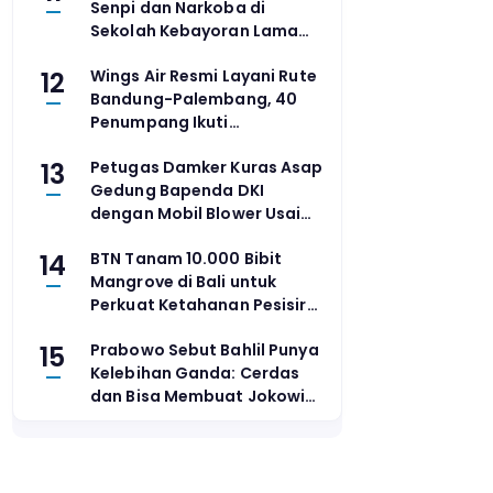
Senpi dan Narkoba di
Sekolah Kebayoran Lama
Sangat Tidak Boleh
12
Wings Air Resmi Layani Rute
Bandung-Palembang, 40
Penumpang Ikuti
Penerbangan Perdana
13
Petugas Damker Kuras Asap
Gedung Bapenda DKI
dengan Mobil Blower Usai
Api Padam
14
BTN Tanam 10.000 Bibit
Mangrove di Bali untuk
Perkuat Ketahanan Pesisir
dan Pemberdayaan
15
Prabowo Sebut Bahlil Punya
Masyarakat
Kelebihan Ganda: Cerdas
dan Bisa Membuat Jokowi
Tertawa