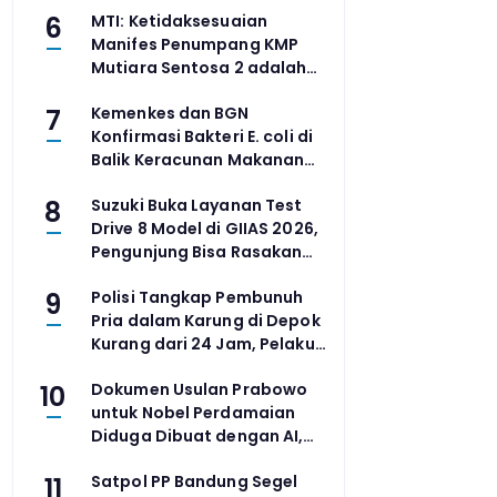
6
MTI: Ketidaksesuaian
Manifes Penumpang KMP
Mutiara Sentosa 2 adalah
Ironi di Tengah Klaim
7
Kemenkes dan BGN
Digitalisasi
Konfirmasi Bakteri E. coli di
Balik Keracunan Makanan
MBG Jayapura dan
8
Suzuki Buka Layanan Test
Semarang
Drive 8 Model di GIIAS 2026,
Pengunjung Bisa Rasakan
Langsung Performa
9
Polisi Tangkap Pembunuh
Kendaraan
Pria dalam Karung di Depok
Kurang dari 24 Jam, Pelaku
Diduga Penyuka Sesama
10
Dokumen Usulan Prabowo
Jenis
untuk Nobel Perdamaian
Diduga Dibuat dengan AI,
Pemerintah Lakukan
11
Satpol PP Bandung Segel
Investigasi