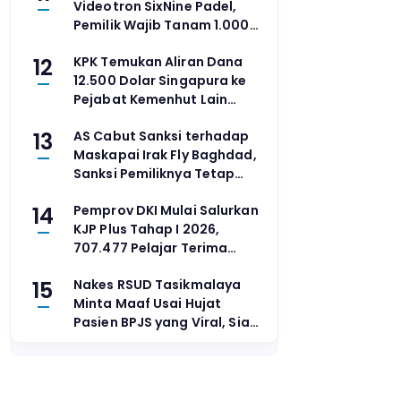
Videotron SixNine Padel,
Pemilik Wajib Tanam 1.000
Pohon dan Bayar Denda
12
KPK Temukan Aliran Dana
Rp100 Juta
12.500 Dolar Singapura ke
Pejabat Kemenhut Lain
dalam Kasus Suap Raja Juli
13
AS Cabut Sanksi terhadap
Maskapai Irak Fly Baghdad,
Sanksi Pemiliknya Tetap
Berlaku
14
Pemprov DKI Mulai Salurkan
KJP Plus Tahap I 2026,
707.477 Pelajar Terima
Bantuan
15
Nakes RSUD Tasikmalaya
Minta Maaf Usai Hujat
Pasien BPJS yang Viral, Siap
Terima Sanksi