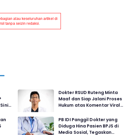
agian atau keseluruhan artikel di
il tanpa seizin redaksi.
Dokter RSUD Ruteng Minta
P
Maaf dan Siap Jalani Proses
Sinis
Hukum atas Komentar Viral
soal Pasien BPJS yang
Meninggal
kan
PB IDI Panggil Dokter yang
S
Diduga Hina Pasien BPJS di
Media Sosial, Tegaskan