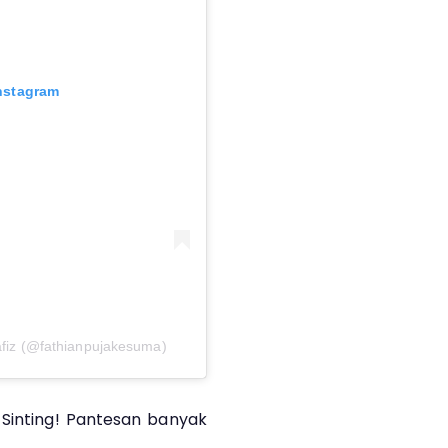
Instagram
afiz (@fathianpujakesuma)
 Sinting! Pantesan banyak