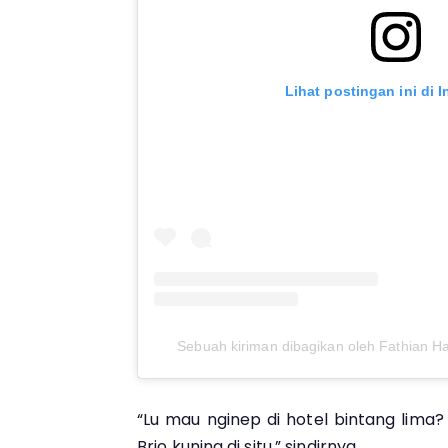
Lihat postingan ini di 
Sebuah kiriman dibagikan oleh Fathian H
“Lu mau nginep di hotel bintang lima?
Brio kuning di situ,” sindirnya.