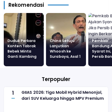
Rekomendasi
Duduk Perkara
China Setuju
Pemkab
Konten Tabrak
Lanjutkan
Bandung 
Bebek Minta
Whoosh ke
Syarat Ini,
Ganti Kambing
Surabaya, Asal 1
Persib Ba
Bikin Anggota
Syarat Ini
Ingin
Polda Banten
Dituruti
Berkandan
Dipatsus
Stadion Si
Harupat
Terpopuler
1
GIIAS 2026: Tiga Mobil Hybrid Menonjol,
dari SUV Keluarga hingga MPV Premium