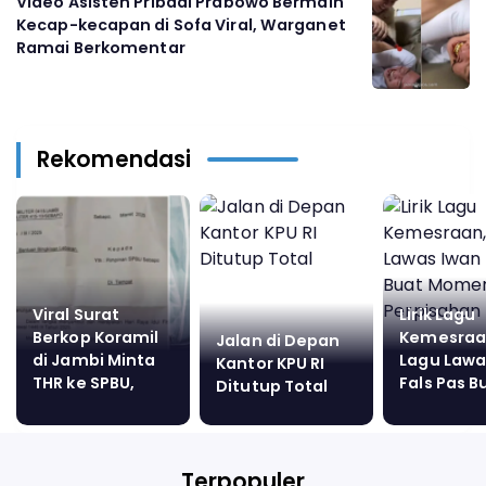
Video Asisten Pribadi Prabowo Bermain
Kecap-kecapan di Sofa Viral, Warganet
Ramai Berkomentar
Rekomendasi
Viral Surat
Lirik Lagu
Berkop Koramil
Kemesraa
Jalan di Depan
di Jambi Minta
Lagu Lawa
Kantor KPU RI
THR ke SPBU,
Fals Pas B
Ditutup Total
Kodim: Sudah
Momen
Ditarik!
Perpisaha
Terpopuler