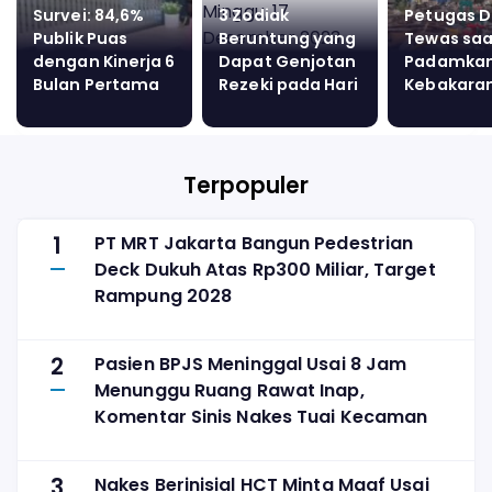
Survei: 84,6%
3 Zodiak
Petugas 
Publik Puas
Beruntung yang
Tewas saa
dengan Kinerja 6
Dapat Genjotan
Padamka
Bulan Pertama
Rezeki pada Hari
Kebakara
Prabowo
Minggu, 17
Lahan di 
Desember 2023
Jati, Api 
dari Anak
Bermain
Terpopuler
1
PT MRT Jakarta Bangun Pedestrian
Deck Dukuh Atas Rp300 Miliar, Target
Rampung 2028
2
Pasien BPJS Meninggal Usai 8 Jam
Menunggu Ruang Rawat Inap,
Komentar Sinis Nakes Tuai Kecaman
3
Nakes Berinisial HCT Minta Maaf Usai