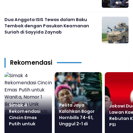
Dua Anggota ISIS Tewas dalam Baku
Tembak dengan Pasukan Keamanan
Suriah di Sayyida Zaynab
Rekomendasi
Simak 4
Pelita Jaya
Jokowi Du
Rekomendasi
Kalahkan Bogor
Lawan Ka
Cincin Emas
Hornbills 74-61,
Rebutan 
Putih untuk
Unggul 2-1 di
PSI
Wanita, Nomor 1
Final IBL 2026