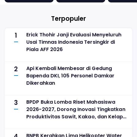
Berdesain Unik
dengan Bodi
Emas
Terpopuler
1
Erick Thohir Janji Evaluasi Menyeluruh
Usai Timnas Indonesia Tersingkir di
Piala AFF 2026
2
Api Kembali Membesar di Gedung
Bapenda DKI, 105 Personel Damkar
Dikerahkan
3
BPDP Buka Lomba Riset Mahasiswa
2026-2027, Dorong Inovasi Tingkatkan
Produktivitas Sawit, Kakao, dan Kelapa
Tanpa Perluas Lahan
4
BNPB Kerahkan Lima Helikopter Water