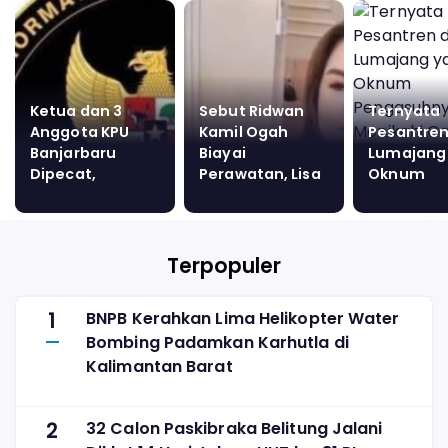
Ketua dan 3
Sebut Ridwan
Ternyata
Anggota KPU
Kamil Ogah
Pesantren
Banjarbaru
Biayai
Lumajang
Dipecat,
Perawatan, Lisa
Oknum
Pengamat:
Mariana Dihujat:
Pengasuh
Kegagalan
Gundik Buldozer
Menikahi 
Pengawasan
Gak Tahu Malu
16 Tahun 
Penyelenggara
Wali, Tida
Terpopuler
Pusat
Berizin
1
BNPB Kerahkan Lima Helikopter Water
Bombing Padamkan Karhutla di
Kalimantan Barat
2
32 Calon Paskibraka Belitung Jalani