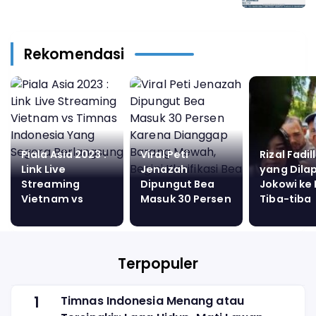
Rekomendasi
Piala Asia 2023 :
Viral Peti
Rizal Fadil
Link Live
Jenazah
yang Dila
Streaming
Dipungut Bea
Jokowi ke
Vietnam vs
Masuk 30 Persen
Tiba-tiba
Timnas
Karena
Kecelaka
Indonesia Yang
Dianggap
Ditabrak 
Segera
Barang Mewah,
Saat Pula
Berlangsung
Begini Klarifikasi
Rumah
Terpopuler
Bea Cukai
1
Timnas Indonesia Menang atau