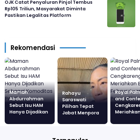
OJK Catat Penyaluran Pinjol Tembus
Rp105 Triliun, Masyarakat Diminta
Pastikan Legalitas Platform
Rekomendasi
Maman
Royal Pal
Rahayu
Abdurrahman
and Conf
Saraswati
Sebut Isu HAM
Cengkare
Pilihan Tepat
Hanya Dijadikan
Meriahkan
Jabat Menpora
Sebagai
Februari 
Komoditas
Penuh Cin
Politik
dengan T
"All You C