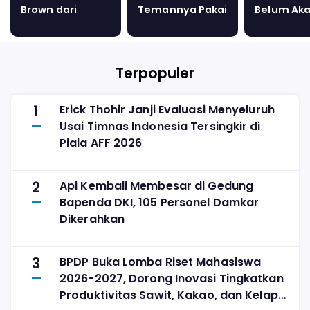
Brown dari
Temannya Pakai
Belum Ak
Eintracht
Spiritus, Begini
Terapkan
Frankfurt, Bek
Kronologi dan
Moratori
Muda Asli
Kondisi Korban
Bavaria
Terpopuler
Dikontrak
hingga 2031
1
Erick Thohir Janji Evaluasi Menyeluruh
Usai Timnas Indonesia Tersingkir di
Piala AFF 2026
2
Api Kembali Membesar di Gedung
Bapenda DKI, 105 Personel Damkar
Dikerahkan
3
BPDP Buka Lomba Riset Mahasiswa
2026-2027, Dorong Inovasi Tingkatkan
Produktivitas Sawit, Kakao, dan Kelapa