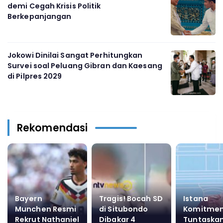
demi Cegah Krisis Politik
Berkepanjangan
Jokowi Dinilai Sangat Perhitungkan
Survei soal Peluang Gibran dan Kaesang
di Pilpres 2029
Rekomendasi
Bayern
Tragis! Bocah SD
Istana
Munchen Resmi
di Situbondo
Komitme
Rekrut Nathaniel
Dibakar 4
Tuntaskan