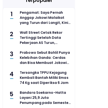
Terpopuler
1
Pengamat: Saya Pernah
Anggap Jokowi Malaikat
yang Turun dari Langit, Kini
Menyesal
2
Wall Street Cetak Rekor
Tertinggi Setelah Data
Pekerjaan AS Turun,
Meredam Spekulasi
3
Prabowo Sebut Bahlil Punya
Kenaikan Suku Bunga
Kelebihan Ganda: Cerdas
dan Bisa Membuat Jokowi
Tertawa
4
Tersangka TPPU Kejagung
Kembali Bantah Miliki Emas
74 Kg saat Diperiksa 6 Jam
5
Bandara Soekarno-Hatta
Layani 25,9 Juta
Penumpang pada Semester
I 2026, Terbanyak Kedua di