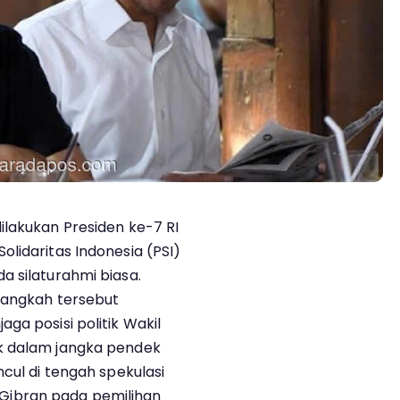
ilakukan Presiden ke-7 RI
lidaritas Indonesia (PSI)
a silaturahmi biasa.
 langkah tersebut
ga posisi politik Wakil
k dalam jangka pendek
ncul di tengah spekulasi
ibran pada pemilihan