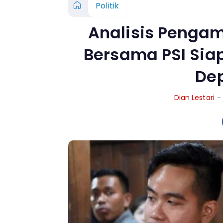
Politik
Analisis Pengama
Bersama PSI Sia
De
Dian Lestari
-