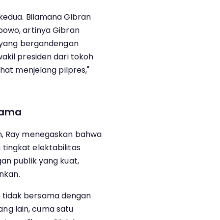
 kedua. Bilamana Gibran
bowo, artinya Gibran
es yang bergandengan
akil presiden dari tokoh
ihat menjelang pilpres,"
Utama
uh, Ray menegaskan bahwa
ingkat elektabilitas
an publik yang kuat,
ankan.
 tidak bersama dengan
g lain, cuma satu