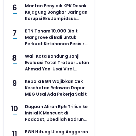
6
Mantan Penyidik KPK Desak
Asia Tenggara
Kejagung Bongkar Jaringan
Korupsi Eks Jampidsus
Febrie Adriansyah
7
BTN Tanam 10.000 Bibit
Mangrove di Bali untuk
Perkuat Ketahanan Pesisir
dan Pemberdayaan
8
Wali Kota Bandung Janji
Masyarakat
Evaluasi Total Trotoar Jalan
Ahmad Yani Usai Viral
Pejalan Kaki Nyaris
9
Kepala BGN Wajibkan Cek
Tertabrak Motor
Kesehatan Relawan Dapur
MBG Usai Ada Pekerja Sakit
10
Dugaan Aliran Rp5 Triliun ke
Inisial K Mencuat di
Podcast, Ubedilah Badrun
Klaim Dokumen Sudah
11
BGN Hitung Ulang Anggaran
Diserahkan ke KPK