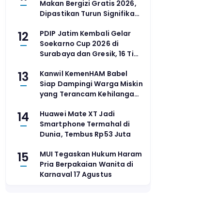
Makan Bergizi Gratis 2026,
Dipastikan Turun Signifikan
dari Rp268 Triliun
12
PDIP Jatim Kembali Gelar
Soekarno Cup 2026 di
Surabaya dan Gresik, 16 Tim
Siap Bertanding
13
Kanwil KemenHAM Babel
Siap Dampingi Warga Miskin
yang Terancam Kehilangan
JKN Akibat Data PBI Tak
14
Huawei Mate XT Jadi
Tepat Sasaran
Smartphone Termahal di
Dunia, Tembus Rp53 Juta
15
MUI Tegaskan Hukum Haram
Pria Berpakaian Wanita di
Karnaval 17 Agustus