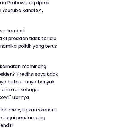
n Prabowo di pilpres
l Youtube Kanal SA,
wo kembali
l presiden tidak terlalu
inamika politik yang terus
 kelihatan meminang
siden? Prediksi saya tidak
nnya beliau punya banyak
 direkrut sebagai
owi," ujarnya.
telah menyiapkan skenario
ih sebagai pendamping
ndiri.