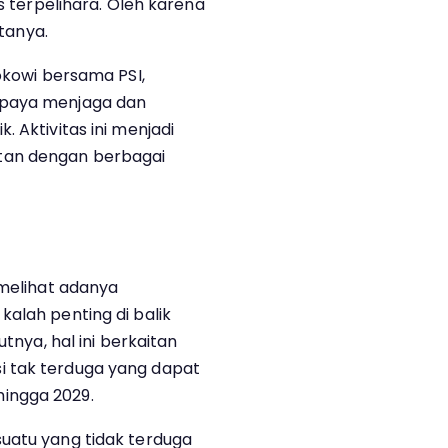
us terpelihara. Oleh karena
atanya.
Jokowi bersama PSI,
upaya menjaga dan
 Aktivitas ini menjadi
tan dengan berbagai
 melihat adanya
alah penting di balik
utnya, hal ini berkaitan
i tak terduga yang dapat
ingga 2029.
uatu yang tidak terduga