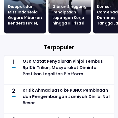
Didepak dari
Gibran Singgung
Konser
Miss Indonesia
Penciptaan
Comeback
Gegara Kibarkan
Lapangan Kerja
Dominasi
Bendera Israel,
hingga Hilirisasi
Tangga L
Merince Kogoya
di Retreat
Netflix di 
Salahkan
Kepala Daerah,
Negara
Warganet Pro
Publik: Omon-
Palestina
omon yang
Terpopuler
Diulang
1
OJK Catat Penyaluran Pinjol Tembus
Rp105 Triliun, Masyarakat Diminta
Pastikan Legalitas Platform
2
Kritik Ahmad Baso ke PBNU: Pembinaan
dan Pengembangan Jamiyah Dinilai Nol
Besar