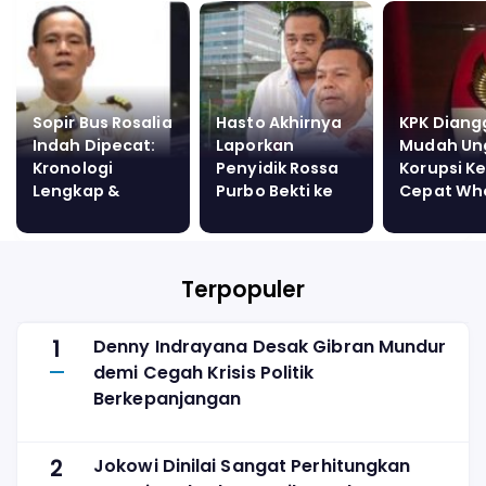
Sopir Bus Rosalia
Hasto Akhirnya
KPK Diang
Indah Dipecat:
Laporkan
Mudah Un
Kronologi
Penyidik Rossa
Korupsi K
Lengkap &
Purbo Bekti ke
Cepat Wh
Ancaman
Dewas KPK
Ini Langka
Hukum Ugal-
Awalnya
ugalan Viral
Terpopuler
1
Denny Indrayana Desak Gibran Mundur
demi Cegah Krisis Politik
Berkepanjangan
2
Jokowi Dinilai Sangat Perhitungkan