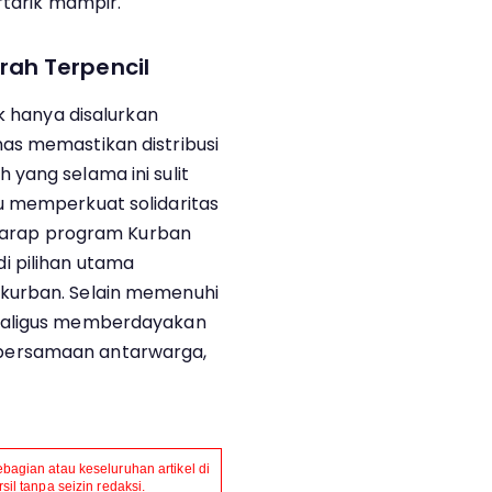
rtarik mampir.
ah Terpencil
ak hanya disalurkan
as memastikan distribusi
yang selama ini sulit
u memperkuat solidaritas
erharap program Kurban
i pilihan utama
kurban. Selain memenuhi
ekaligus memberdayakan
bersamaan antarwarga,
agian atau keseluruhan artikel di
il tanpa seizin redaksi.