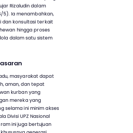
jar Rizaludin dalam
(18/5). Ia menambahkan,
dan konsultasi terkait
n hewan hingga proses
elola dalam satu sistem
asaran
adu, masyarakat dapat
h, aman, dan tepat
ewan kurban yang
ngan mereka yang
g selama ini minim akses
la Divisi UPZ Nasional
am ini juga bertujuan
khususnya generasi