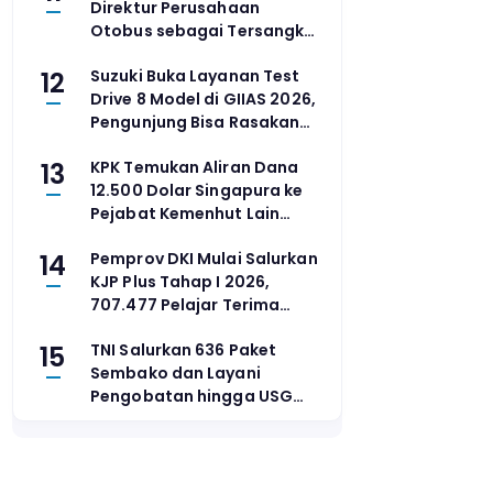
Direktur Perusahaan
Otobus sebagai Tersangka
Kecelakaan Maut Bus ALS di
12
Suzuki Buka Layanan Test
Muratara
Drive 8 Model di GIIAS 2026,
Pengunjung Bisa Rasakan
Langsung Performa
13
KPK Temukan Aliran Dana
Kendaraan
12.500 Dolar Singapura ke
Pejabat Kemenhut Lain
dalam Kasus Suap Raja Juli
14
Pemprov DKI Mulai Salurkan
KJP Plus Tahap I 2026,
707.477 Pelajar Terima
Bantuan
15
TNI Salurkan 636 Paket
Sembako dan Layani
Pengobatan hingga USG
bagi Warga Lingga Usai
Latihan Tiga Matra