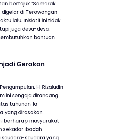
iatan bertajuk “Semarak
 digelar di Terowongan
 lalu. Inisiatif ini tidak
api juga desa-desa,
 membutuhkan bantuan
jadi Gerakan
Pengumpulan, H. Rizaludin
 ini sengaja dirancang
tas tahunan. Ia
 yang dirasakan
mi berharap masyarakat
 sekadar ibadah
u saudara-saudara yang