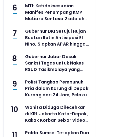
6
MTI: Ketidaksesuaian
Manifes Penumpang KMP
Mutiara Sentosa 2 adalah
Ironi di Tengah Klaim
7
Gubernur DKI Setujui Hujan
Digitalisasi
Buatan Rutin Antisipasi El
Nino, Siapkan APAR hingga
Waspadai ISPA
8
Gubernur Jabar Desak
Sanksi Tegas untuk Nakes
RSUD Tasikmalaya yang
Diduga Rundung Pasien
9
Polisi Tangkap Pembunuh
BPJS
Pria dalam Karung di Depok
Kurang dari 24 Jam, Pelaku
Diduga Penyuka Sesama
10
Wanita Diduga Dilecehkan
Jenis
di KRL Jakarta Kota-Depok,
Kakak Korban Sebar Video
Pelaku
11
Polda Sumsel Tetapkan Dua