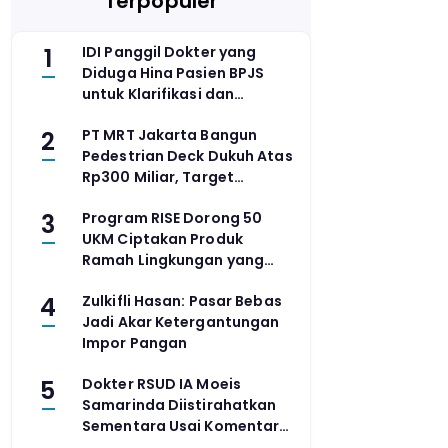
Terpopuler
1
IDI Panggil Dokter yang
Diduga Hina Pasien BPJS
untuk Klarifikasi dan
Pemeriksaan Etik
2
PT MRT Jakarta Bangun
Pedestrian Deck Dukuh Atas
Rp300 Miliar, Target
Rampung 2028
3
Program RISE Dorong 50
UKM Ciptakan Produk
Ramah Lingkungan yang
Terjangkau
4
Zulkifli Hasan: Pasar Bebas
Jadi Akar Ketergantungan
Impor Pangan
5
Dokter RSUD IA Moeis
Samarinda Diistirahatkan
Sementara Usai Komentar
Kasar di Medsos Viral