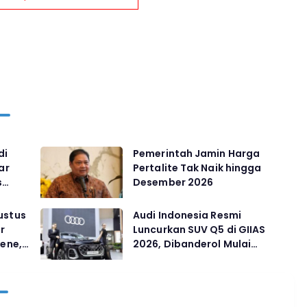
di
Pemerintah Jamin Harga
ar
Pertalite Tak Naik hingga
s
Desember 2026
ustus
Audi Indonesia Resmi
r
Luncurkan SUV Q5 di GIIAS
iene,
2026, Dibanderol Mulai
manen
Rp1,725 Miliar