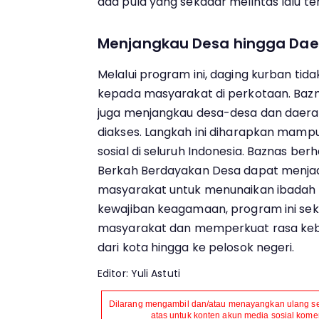
ada pula yang sekadar melintas lalu te
Menjangkau Desa hingga Daer
Melalui program ini, daging kurban tid
kepada masyarakat di perkotaan. Bazn
juga menjangkau desa-desa dan daerah 
diakses. Langkah ini diharapkan mamp
sosial di seluruh Indonesia. Baznas b
Berkah Berdayakan Desa dapat menjad
masyarakat untuk menunaikan ibadah 
kewajiban keagamaan, program ini s
masyarakat dan memperkuat rasa ke
dari kota hingga ke pelosok negeri.
Editor: Yuli Astuti
Dilarang mengambil dan/atau menayangkan ulang seb
atas untuk konten akun media sosial komers