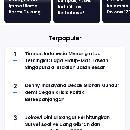
Kampus, YLBHI:
Ijtima Ulama
Kolombia
Ini Infiltrasi
Resmi Dukung
Divonis 12
Berbahaya!
Anies-Cak Imin
Tahanan 
karena
Manipulasi
Terpopuler
1
Timnas Indonesia Menang atau
Tersingkir: Laga Hidup-Mati Lawan
Singapura di Stadion Jalan Besar
2
Denny Indrayana Desak Gibran Mundur
demi Cegah Krisis Politik
Berkepanjangan
3
Jokowi Dinilai Sangat Perhitungkan
Survei soal Peluang Gibran dan