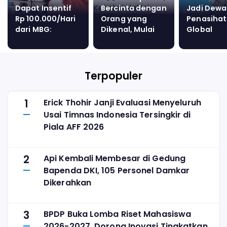
Dapat Insentif
Bercinta dengan
Jadi Dew
Rp 100.000/Hari
Orang yang
Penasihat
dari MBG:
Dikenal, Mulai
Global
Semangat Kerja
dari Teman
Bloomberg
Meningkat!
Hingga Rekan
Berpidato
Kerja: Ketahui
Bahasa In
Hal Ini, Jangan
di Forum 
Terpopuler
Senang Dulu!
1
Erick Thohir Janji Evaluasi Menyeluruh
Usai Timnas Indonesia Tersingkir di
Piala AFF 2026
2
Api Kembali Membesar di Gedung
Bapenda DKI, 105 Personel Damkar
Dikerahkan
3
BPDP Buka Lomba Riset Mahasiswa
2026-2027, Dorong Inovasi Tingkatkan