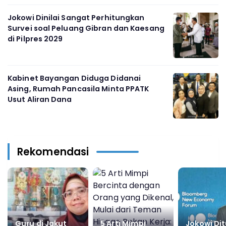
Jokowi Dinilai Sangat Perhitungkan
Survei soal Peluang Gibran dan Kaesang
di Pilpres 2029
Kabinet Bayangan Diduga Didanai
Asing, Rumah Pancasila Minta PPATK
Usut Aliran Dana
Rekomendasi
Guru di Jakut
5 Arti Mimpi
Jokowi Di