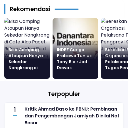
Rekomendasi
Bisa Camping
INDEF Curiga
Bereskan 
Ataupun Hanya
Prabowo Tunjuk
Organisasi
Sekedar
Tony Blair Jadi
Pelaksan
Nongkrong di
Dewas
Tugas Pe
Cafe Alas Pacet,
Danantara: Ada
IKASI DKI 
Rekomendasi
Hal Mungkin
Akan Gela
Buat Warga
Disembunyikan!
Musoprov
Depok yang
yang Diaku
Terpopuler
Bingung di Akhir
IKASI
Pekan Ini Mau
1
Kritik Ahmad Baso ke PBNU: Pembinaan
Kemana
dan Pengembangan Jamiyah Dinilai Nol
Besar