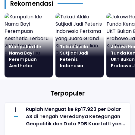
Rekomendasi
Kumpulan Ide
Tekad Aldila
Jokowi Ha
Nama Bayi
Sutjiadi Jadi
Tunda Ke
Perempuan
Petenis
UKT Bukan 
Aesthetic
Indonesia
Prabowo J
Terbaru 2024
Pertama yang
Korban
Lengkap dengan
Juara Grand
Makna yang
Slam di
Indah
Australian Open
Terpopuler
2024
1
Rupiah Menguat ke Rp17.923 per Dolar
AS di Tengah Meredanya Ketegangan
Geopolitik dan Data PDB Kuartal II yang
Solid