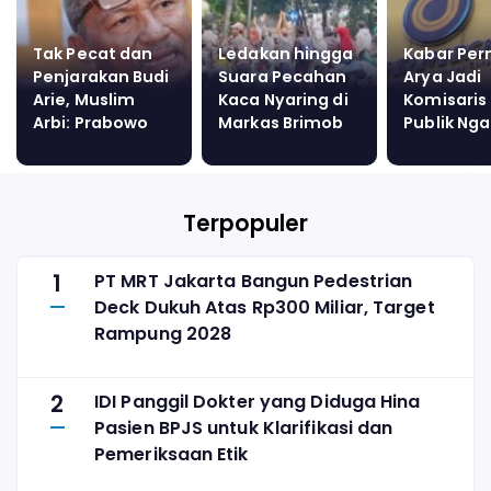
Tak Pecat dan
Ledakan hingga
Kabar Per
Penjarakan Budi
Suara Pecahan
Arya Jadi
Arie, Muslim
Kaca Nyaring di
Komisaris
Arbi: Prabowo
Markas Brimob
Publik Ng
Omon-omon
Kwitang
ke Prabo
dalam
Pemberantasan
Judol
Terpopuler
1
PT MRT Jakarta Bangun Pedestrian
Deck Dukuh Atas Rp300 Miliar, Target
Rampung 2028
2
IDI Panggil Dokter yang Diduga Hina
Pasien BPJS untuk Klarifikasi dan
Pemeriksaan Etik