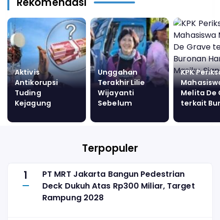
Rekomendasi
Aktivis
Unggahan
KPK Periks
Antikorupsi
Terakhir Lilie
Mahasisw
Tuding
Wijayanti
Melita De
Kejagung
Sebelum
terkait B
Lindungi Dito
Meninggal
Harun Mas
Ariotedjo Dalam
Dunia di Puncak
Siapa Dia
Skandal Korupsi
Carstensz
BTS Kominfo
Papua
Terpopuler
1
PT MRT Jakarta Bangun Pedestrian
Deck Dukuh Atas Rp300 Miliar, Target
Rampung 2028