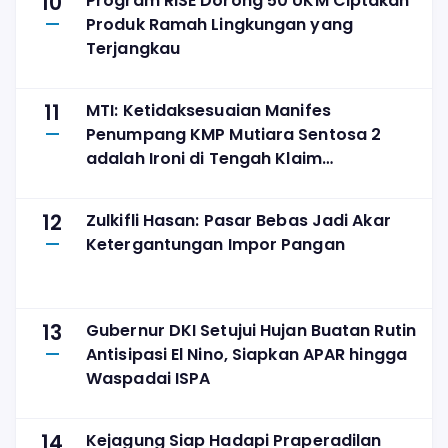
10
Program RISE Dorong 50 UKM Ciptakan
Produk Ramah Lingkungan yang
Terjangkau
11
MTI: Ketidaksesuaian Manifes
Penumpang KMP Mutiara Sentosa 2
adalah Ironi di Tengah Klaim
Digitalisasi
12
Zulkifli Hasan: Pasar Bebas Jadi Akar
Ketergantungan Impor Pangan
13
Gubernur DKI Setujui Hujan Buatan Rutin
Antisipasi El Nino, Siapkan APAR hingga
Waspadai ISPA
14
Kejagung Siap Hadapi Praperadilan