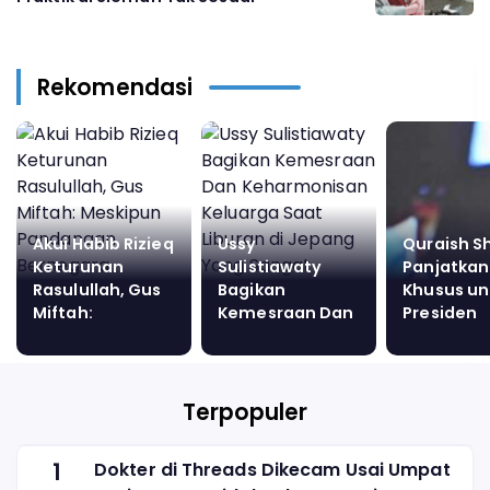
Rekomendasi
Akui Habib Rizieq
Ussy
Quraish S
Keturunan
Sulistiawaty
Panjatkan
Rasulullah, Gus
Bagikan
Khusus un
Miftah:
Kemesraan Dan
Presiden
Meskipun
Keharmonisan
Prabowo d
Pandangan
Keluarga Saat
Istana Me
Bernegara
Liburan di
Berbeda...
Jepang Yang
Terpopuler
Sangat Gembira
1
Dokter di Threads Dikecam Usai Umpat