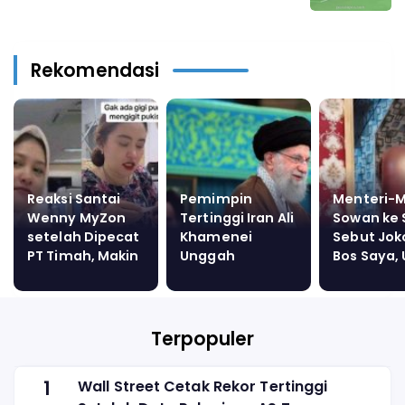
Rekomendasi
Reaksi Santai
Pemimpin
Menteri-M
Wenny MyZon
Tertinggi Iran Ali
Sowan ke 
setelah Dipecat
Khamenei
Sebut Jok
PT Timah, Makin
Unggah
Bos Saya,
Aktif Bikin
Ancaman untuk
Hasibuan:
Konten,
Israel di Medsos:
Prabowo 
Pamerkan
Pertempuran
Marah?
Bisnisnya
Dimulai
Terpopuler
1
Wall Street Cetak Rekor Tertinggi