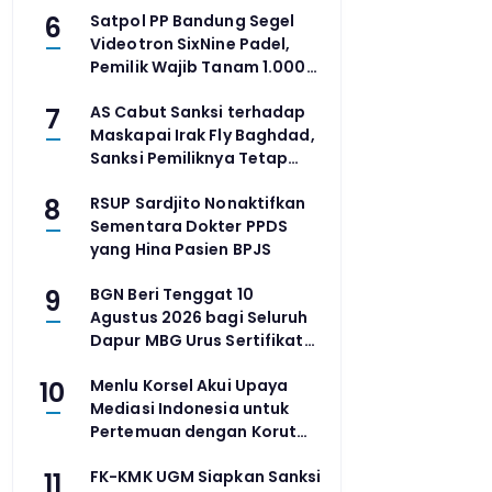
6
Satpol PP Bandung Segel
Videotron SixNine Padel,
Pemilik Wajib Tanam 1.000
Pohon dan Bayar Denda
7
AS Cabut Sanksi terhadap
Rp100 Juta
Maskapai Irak Fly Baghdad,
Sanksi Pemiliknya Tetap
Berlaku
8
RSUP Sardjito Nonaktifkan
Sementara Dokter PPDS
yang Hina Pasien BPJS
9
BGN Beri Tenggat 10
Agustus 2026 bagi Seluruh
Dapur MBG Urus Sertifikat
Higiene, Pelanggar Ditutup
10
Menlu Korsel Akui Upaya
Permanen
Mediasi Indonesia untuk
Pertemuan dengan Korut
Ditolak Pyongyang
11
FK-KMK UGM Siapkan Sanksi