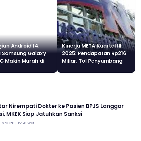
ian Android 14,
Kinerja META Kuartal III
 Samsung Galaxy
2025: Pendapatan Rp216
G Makin Murah di
Miliar, Tol Penyumbang
 Bawa 4 Kamera
Utama
P
tar Nirempati Dokter ke Pasien BPJS Langgar
esi, MKEK Siap Jatuhkan Sanksi
s 2026 | 15:50 WIB