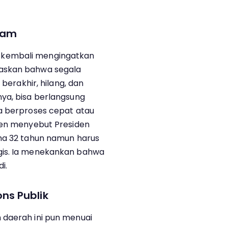
lam
 kembali mengingatkan
askan bahwa segala
 berakhir, hilang, dan
ya, bisa berlangsung
a berproses cepat atau
ien menyebut Presiden
ama 32 tahun namun harus
gis. Ia menekankan bahwa
i.
ns Publik
 daerah ini pun menuai