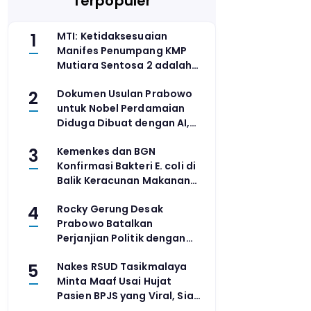
Terpopuler
1
MTI: Ketidaksesuaian
Manifes Penumpang KMP
Mutiara Sentosa 2 adalah
Ironi di Tengah Klaim
2
Dokumen Usulan Prabowo
Digitalisasi
untuk Nobel Perdamaian
Diduga Dibuat dengan AI,
Pemerintah Lakukan
3
Kemenkes dan BGN
Investigasi
Konfirmasi Bakteri E. coli di
Balik Keracunan Makanan
MBG Jayapura dan
4
Rocky Gerung Desak
Semarang
Prabowo Batalkan
Perjanjian Politik dengan
Elite demi Bangun Kontrak
5
Nakes RSUD Tasikmalaya
Sosial Baru Bersama Rakyat
Minta Maaf Usai Hujat
Pasien BPJS yang Viral, Siap
Terima Sanksi