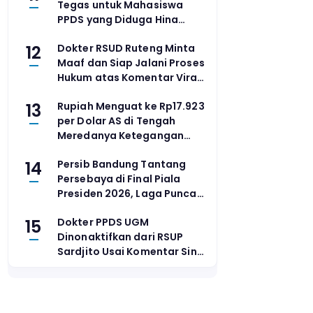
Tegas untuk Mahasiswa
PPDS yang Diduga Hina
Pasien BPJS
12
Dokter RSUD Ruteng Minta
Maaf dan Siap Jalani Proses
Hukum atas Komentar Viral
soal Pasien BPJS yang
13
Rupiah Menguat ke Rp17.923
Meninggal
per Dolar AS di Tengah
Meredanya Ketegangan
Geopolitik dan Data PDB
14
Persib Bandung Tantang
Kuartal II yang Solid
Persebaya di Final Piala
Presiden 2026, Laga Puncak
Digelar di Gianyar
15
Dokter PPDS UGM
Dinonaktifkan dari RSUP
Sardjito Usai Komentar Sinis
Soal Pasien BPJS