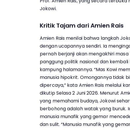
Prof. Amien Rais, yang secara terbuka 
Jokowi.
Kritik Tajam dari Amien Rais
Amien Rais menilai bahwa langkah Jok
dengan ucapannya sendiri. Ia mengin
pernah berjanji akan mengakhiri masa
panggung politik nasional dan kembali
kampung halamannya. “Mas Kowi mema
manusia hipokrit. Omongannya tidak bis
dipercaya,” kata Amien Rais melalui ka
dikutip Selasa 2 Juni 2026. Menurut Am
yang memahami budaya, Jokowi seha
berbohong adalah watak yang buruk.
manusia munafik yang gemar mencedera
dan sulit. “Manusia munafik yang gemar