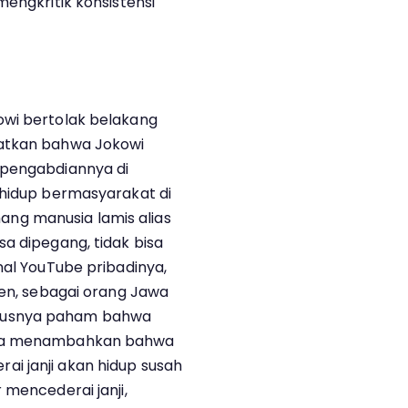
mengkritik konsistensi
owi bertolak belakang
gatkan bahwa Jokowi
 pengabdiannya di
 hidup bermasyarakat di
ng manusia lamis alias
a dipegang, tidak bisa
nal YouTube pribadinya,
ien, sebagai orang Jawa
rusnya paham bahwa
 Ia menambahkan bahwa
i janji akan hidup susah
 mencederai janji,