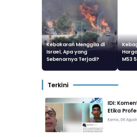
Kebakaran Menggila di
Kebag
Israel, Apa yang
Harga
Sebenarnya Terjadi?
M53 5
2024,
108M
Terkini
IDI: Komen
Etika Prof
Kamis, 06 Agustu