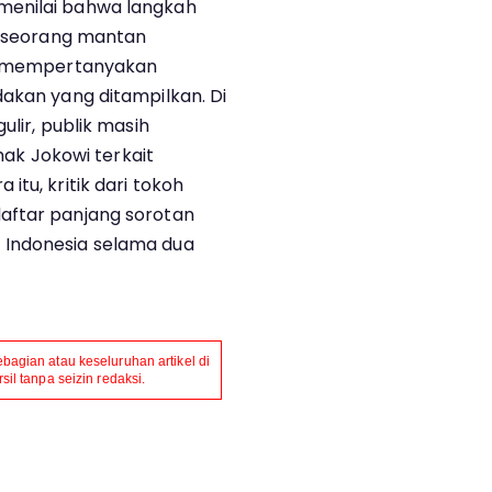
menilai bahwa langkah
ik seorang mantan
ng mempertanyakan
dakan yang ditampilkan. Di
ulir, publik masih
ihak Jokowi terkait
tu, kritik dari tokoh
aftar panjang sorotan
 Indonesia selama dua
agian atau keseluruhan artikel di
il tanpa seizin redaksi.