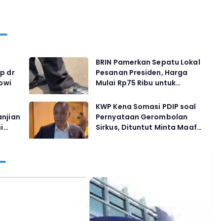
BRIN Pamerkan Sepatu Lokal
p dr
Pesanan Presiden, Harga
kowi
Mulai Rp75 Ribu untuk
Sekolah Rakyat
KWP Kena Somasi PDIP soal
anjian
Pernyataan Gerombolan
i
Sirkus, Dituntut Minta Maaf
Baru
dan Cabut Laporan ke MKD